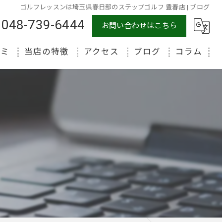
ゴルフレッスンは埼玉県春日部のステップゴルフ 豊春店 | ブログ
048-739-6444
お問い合わせはこちら
コミ
当店の特徴
アクセス
ブログ
コラム
初心者
体験
マンツーマン
ラウンド
インドア