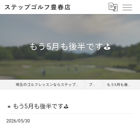
もう5月も後半です⛳️
埼玉のゴルフレッスンならステップゴルフ 豊春店
ブログ
もう5月も後半です⛳️
もう5月も後半です⛳️
2026/05/30