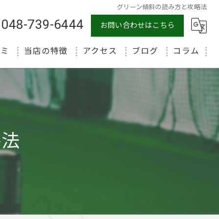
グリーン傾斜の読み方と攻略法
048-739-6444
お問い合わせはこちら
コミ
当店の特徴
アクセス
ブログ
コラム
初心者
体験
マンツーマン
略法
ラウンド
インドア