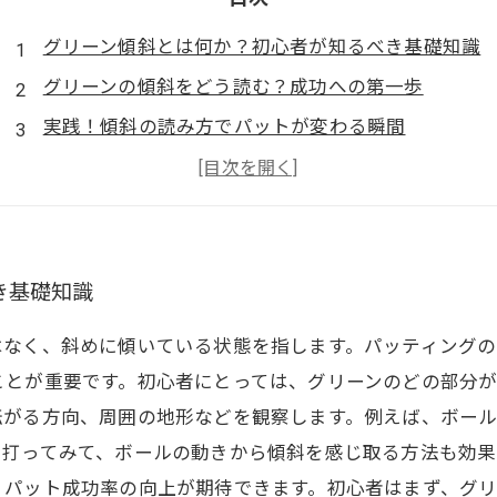
グリーン傾斜とは何か？初心者が知るべき基礎知識
グリーンの傾斜をどう読む？成功への第一歩
実践！傾斜の読み方でパットが変わる瞬間
中級者がやりがちな読み間違いとその克服法
グリーン攻略の極意！傾斜読みマスターへの道
初心者でも使えるグリーン傾斜の簡単攻略法
スコアアップ確実！傾斜の読み方で差をつける技術
き基礎知識
はなく、斜めに傾いている状態を指します。パッティング
ことが重要です。初心者にとっては、グリーンのどの部分
転がる方向、周囲の地形などを観察します。例えば、ボー
く打ってみて、ボールの動きから傾斜を感じ取る方法も効果
、パット成功率の向上が期待できます。初心者はまず、グ