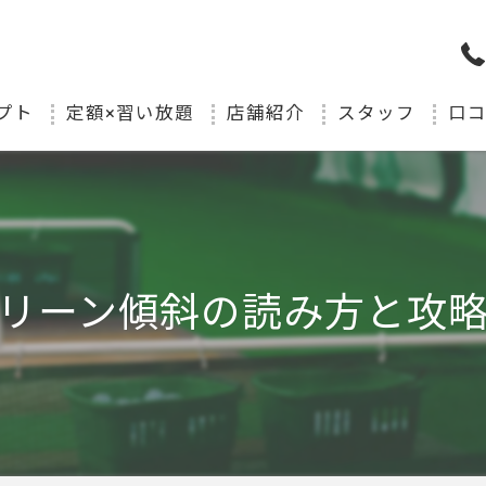
プト
定額×習い放題
店舗紹介
スタッフ
口
リーン傾斜の読み方と攻