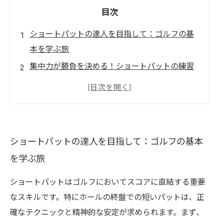
目次
ショートパットの達人を目指して：ゴルフの基
本を学ぶ旅
集中力が勝負を決める！ショートパットの練習
法とは
初心者も安心！シンプルに学ぶショートパット
の極意
上達を実感！実践的なショートパットのトレー
ショートパットの達人を目指して：ゴルフの基本
ニング法
を学ぶ旅
コースでの自信を手に入れる：ショートパット
の重要性
ショートパットはゴルフにおいてスコアに直結する重要
ショートパット成功の鍵：心構えとメンタルト
なスキルです。特にホールの終盤での短いパットは、正
レーニング
確なテクニックと精神的な安定が求められます。まず、