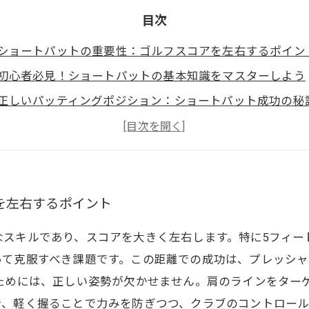
目次
ショートパットの重要性：ゴルフスコアを左右するポイン
初心者必見！ショートパットの基本知識をマスターしよう
正しいパッティングポジション：ショートパット成功の秘
メンタル面を強化する：ショートパットを克服する心の持
効果的な練習法：自宅でできるショートパットトレーニン
あなたのショートパットが変わる！テクニックを見直そう
自信を持ってプレーするために：ショートパットの極意ま
を左右するポイント
なスキルであり、スコアを大きく左右します。特に5フィー
って克服すべき課題です。この距離での成功は、プレッシ
るためには、正しい姿勢が欠かせません。肩のラインをター
、軽く握ることで力みを防ぎつつ、クラブのコントロール