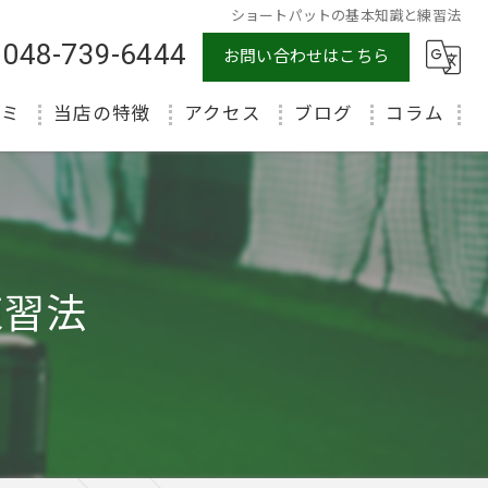
ショートパットの基本知識と練習法
048-739-6444
お問い合わせはこちら
コミ
当店の特徴
アクセス
ブログ
コラム
初心者
体験
マンツーマン
練習法
ラウンド
インドア