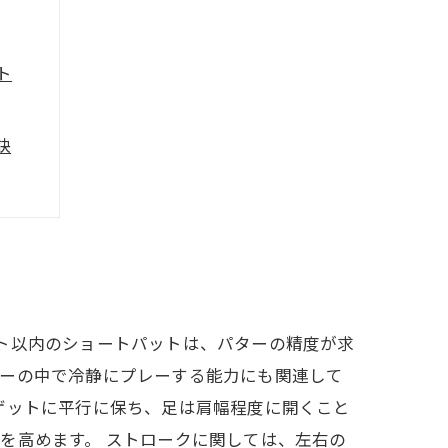
ト
訣
ち方
グ
とめ
ト以内のショートパットは、パターの精度が求
ャーの中で冷静にプレーする能力にも関連して
ゲットに平行に保ち、足は肩幅程度に開くこと
を高めます。 ストロークに関しては、左右の