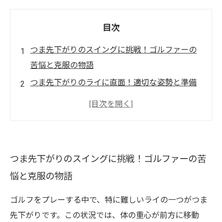
目次
つま先下がりのスイングに挑戦！ゴルファーの
苦悩と克服の物語
つま先下がりのライに直面！適切な姿勢と準備
の重要性
スイングのコツ！正しいテクニックで安定感を
手に入れる
練習が成功の鍵！つま先下がりに特化した練習
つま先下がりのスイングに挑戦！ゴルファーの苦
方法の紹介
悩と克服の物語
初心者から上級者まで、全ゴルファーが使える
実践的なアドバイス
ゴルフをプレーする中で、特に難しいライの一つがつま
つま先下がりライを克服するための練習法と心
先下がりです。この状況では、体の重心が前方に移動