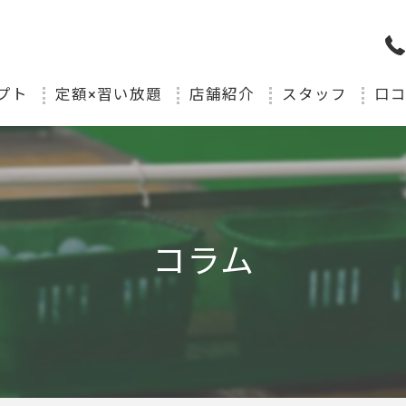
プト
定額×習い放題
店舗紹介
スタッフ
口
コラム