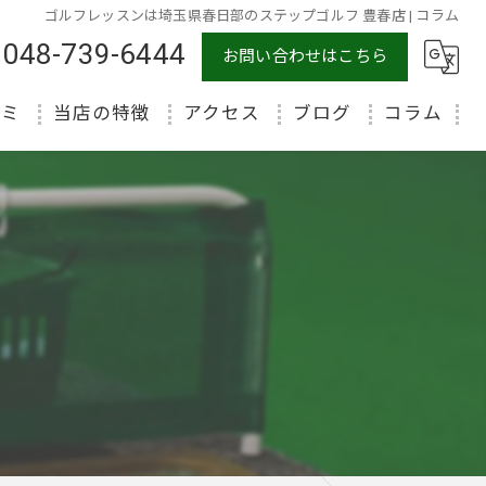
ゴルフレッスンは埼玉県春日部のステップゴルフ 豊春店 | コラム
048-739-6444
お問い合わせはこちら
コミ
当店の特徴
アクセス
ブログ
コラム
初心者
体験
マンツーマン
ラウンド
インドア